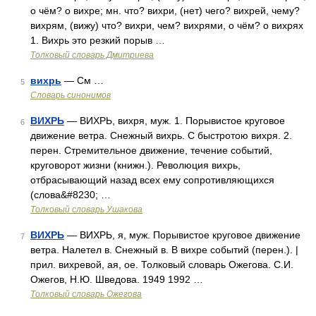
о чём? о вихре; мн. что? вихри, (нет) чего? вихрей, чему?
вихрям, (вижу) что? вихри, чем? вихрями, о чём? о вихрях
1. Вихрь это резкий порыв …
Толковый словарь Дмитриева
вихрь
— См …
5
Словарь синонимов
ВИХРЬ
— ВИХРЬ, вихря, муж. 1. Порывистое круговое
6
движение ветра. Снежный вихрь. С быстротою вихря. 2.
перен. Стремительное движение, течение событий,
круговорот жизни (книжн.). Революция вихрь,
отбрасывающий назад всех ему сопротивляющихся
(слова&#8230; …
Толковый словарь Ушакова
ВИХРЬ
— ВИХРЬ, я, муж. Порывистое круговое движение
7
ветра. Налетел в. Снежный в. В вихре событий (перен.). |
прил. вихревой, ая, ое. Толковый словарь Ожегова. С.И.
Ожегов, Н.Ю. Шведова. 1949 1992 …
Толковый словарь Ожегова