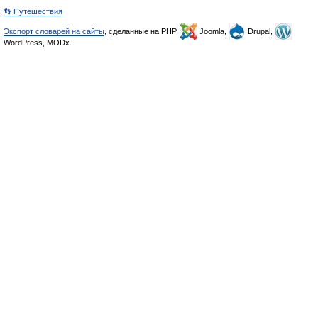
👣 Путешествия
Экспорт словарей на сайты
, сделанные на PHP,
Joomla,
Drupal,
WordPress, MODx.