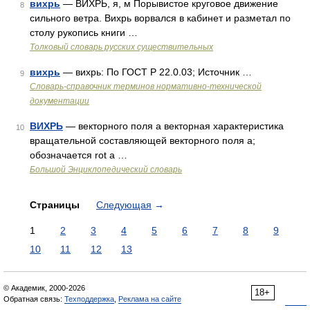
вихрь
— ВИХРЬ, я, м Порывистое круговое движение
8
сильного ветра. Вихрь ворвался в кабинет и разметал по
столу рукопись книги …
Толковый словарь русских существительных
вихрь
— вихрь: По ГОСТ Р 22.0.03; Источник …
9
Словарь-справочник терминов нормативно-технической
документации
ВИХРЬ
— векторного поля а векторная характеристика
10
вращательной составляющей векторного поля а;
обозначается rot а …
Большой Энциклопедический словарь
Страницы
Следующая
→
1
2
3
4
5
6
7
8
9
10
11
12
13
© Академик, 2000-2026
18+
Обратная связь:
Техподдержка
,
Реклама на сайте