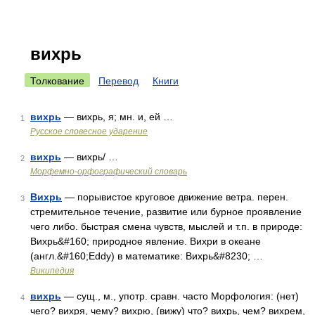
вихрь
Толкование
Перевод
Книги
вихрь
— вихрь, я; мн. и, ей …
1
Русское словесное ударение
вихрь
— вихрь/ …
2
Морфемно-орфографический словарь
Вихрь
— порывистое круговое движение ветра. перен.
3
cтремительное течение, развитие или бурное проявление
чего либо. быстрая смена чувств, мыслей и т.п. в природе:
Вихрь&#160; природное явление. Вихри в океане
(англ.&#160;Eddy) в математике: Вихрь&#8230; …
Википедия
вихрь
— сущ., м., употр. сравн. часто Морфология: (нет)
4
чего? вихря, чему? вихрю, (вижу) что? вихрь, чем? вихрем,